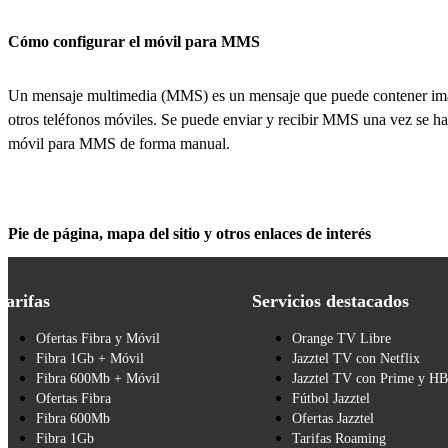
Cómo configurar el móvil para MMS
Un mensaje multimedia (MMS) es un mensaje que puede contener imá
otros teléfonos móviles. Se puede enviar y recibir MMS una vez se haya
móvil para MMS de forma manual.
Pie de página, mapa del sitio y otros enlaces de interés
Tarifas
Servicios destacados
Ofertas Fibra y Móvil
Orange TV Libre
Fibra 1Gb + Móvil
Jazztel TV con Netflix
Fibra 600Mb + Móvil
Jazztel TV con Prime y H
Ofertas Fibra
Fútbol Jazztel
Fibra 600Mb
Ofertas Jazztel
Fibra 1Gb
Tarifas Roaming