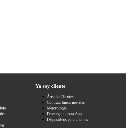
Ya soy cliente
Área de Clientes
Contrata líneas móviles
dido
Mejorología
les
Descarga nuestra App
Dispositivos para clientes
vil