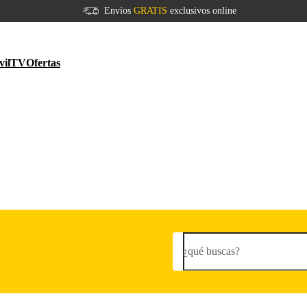
Envíos
GRATIS
exclusivos online
vil
TV
Ofertas
¿qué buscas?