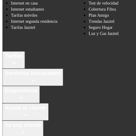
Internet en casa
Test de velocidad
Internet estudiantes
Cobertura Fibra
Tarifas móviles
Plan Amigo
Internet segunda residencia
Tiendas Jazztel
Tarifas Jazztel
Seguro Hogar
Luz y Gas Jazztel
Tarifas
Servicios destacados
Dispositivos
Ayuda al cliente
Ya soy cliente