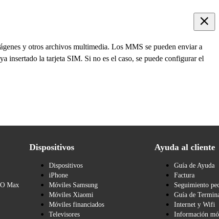
genes y otros archivos multimedia. Los MMS se pueden enviar a
 insertado la tarjeta SIM. Si no es el caso, se puede configurar el
Dispositivos
Ayuda al cliente
Dispositivos
Guía de Ayuda
iPhone
Factura
BO Max
Móviles Samsung
Seguimiento pe
Móviles Xiaomi
Guía de Termina
Móviles financiados
Internet y Wifi
Televisores
Información mó