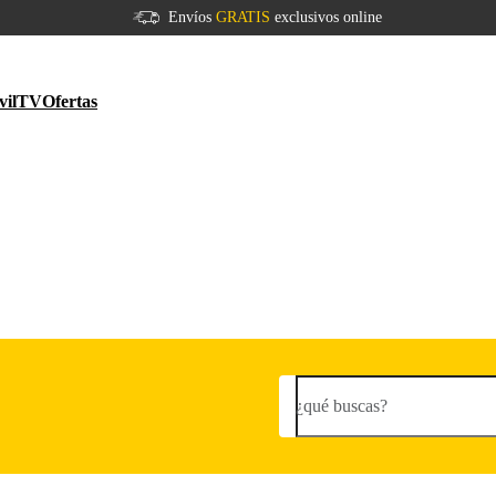
Envíos
GRATIS
exclusivos online
vil
TV
Ofertas
¿qué buscas?