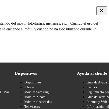
tenido del móvil (fotografías, mensajes, etc.). Cuando el uso del
ue se enciende el móvil y cuando no ha sido utilizado durante un
Dispositivos
Ayuda al cliente
Dispositivos
Guía de Ayuda
iPhone
Factura
BO Max
Móviles Samsung
Seguimiento pe
Móviles Xiaomi
Guía de Termina
Móviles financiados
Internet y Wifi
Televisores
Información mó