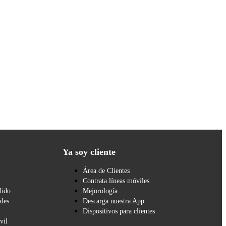
Ya soy cliente
Área de Clientes
Contrata líneas móviles
dido
Mejorología
les
Descarga nuestra App
Dispositivos para clientes
vil