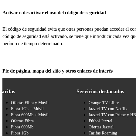
Activar o desactivar el uso del código de seguridad
El código de seguridad evita que otras personas puedan acceder al con
código de seguridad está activado, se tiene que introducir cada vez q
período de tiempo determinado.
Pie de página, mapa del sitio y otros enlaces de interés
Tarifas
Servicios destacados
Ofertas Fibra y Móvil
Orange TV Libre
Fibra 1Gb + Móvil
Jazztel TV con Netflix
Fibra 600Mb + Móvil
Jazztel TV con Prime y H
Ofertas Fibra
Fútbol Jazztel
Fibra 600Mb
Ofertas Jazztel
Fibra 1Gb
Tarifas Roaming