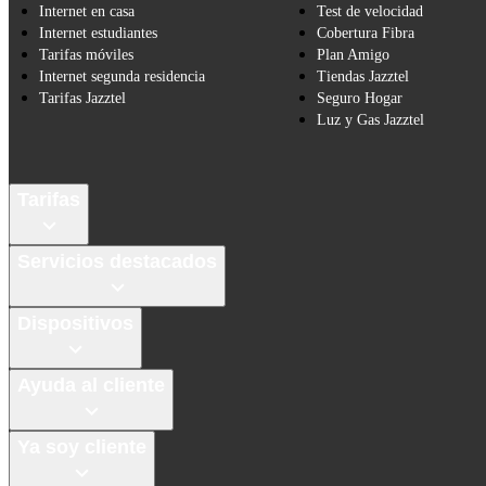
Internet en casa
Test de velocidad
Internet estudiantes
Cobertura Fibra
Tarifas móviles
Plan Amigo
Internet segunda residencia
Tiendas Jazztel
Tarifas Jazztel
Seguro Hogar
Luz y Gas Jazztel
Tarifas
Servicios destacados
Dispositivos
Ayuda al cliente
Ya soy cliente