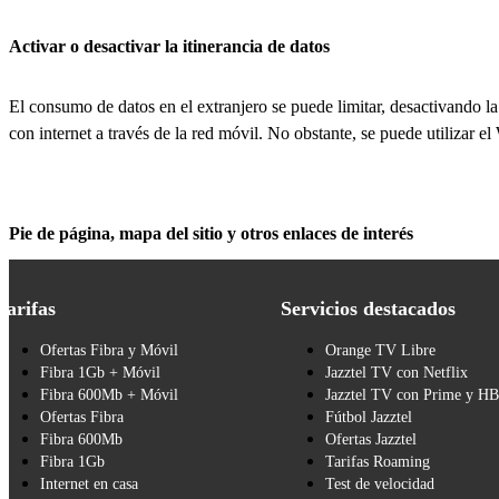
Activar o desactivar la itinerancia de datos
El consumo de datos en el extranjero se puede limitar, desactivando la
con internet a través de la red móvil. No obstante, se puede utilizar el
Pie de página, mapa del sitio y otros enlaces de interés
Tarifas
Servicios destacados
Ofertas Fibra y Móvil
Orange TV Libre
Fibra 1Gb + Móvil
Jazztel TV con Netflix
Fibra 600Mb + Móvil
Jazztel TV con Prime y H
Ofertas Fibra
Fútbol Jazztel
Fibra 600Mb
Ofertas Jazztel
Fibra 1Gb
Tarifas Roaming
Internet en casa
Test de velocidad