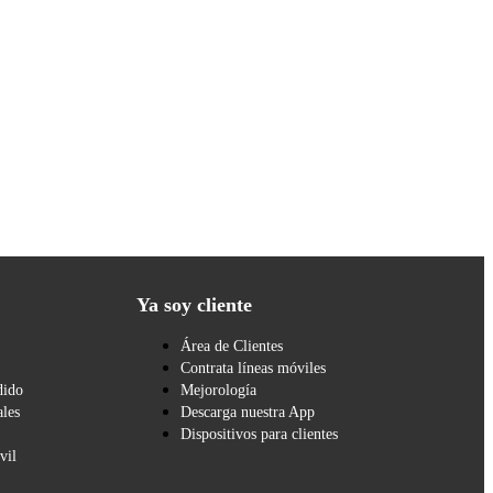
Ya soy cliente
Área de Clientes
Contrata líneas móviles
dido
Mejorología
les
Descarga nuestra App
Dispositivos para clientes
vil