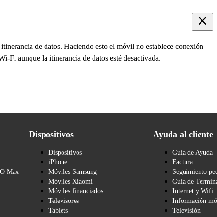
 itinerancia de datos. Haciendo esto el móvil no establece conexión
 Wi-Fi aunque la itinerancia de datos esté desactivada.
Dispositivos
Ayuda al cliente
Dispositivos
Guía de Ayuda
iPhone
Factura
BO Max
Móviles Samsung
Seguimiento pe
Móviles Xiaomi
Guía de Termina
Móviles financiados
Internet y Wifi
Televisores
Información mó
Tablets
Televisión