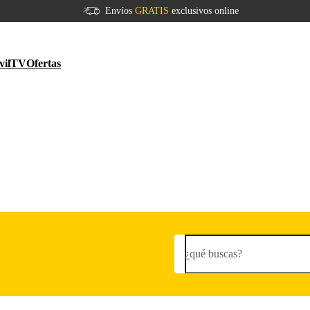
Envíos
GRATIS
exclusivos online
vil
TV
Ofertas
¿qué buscas?