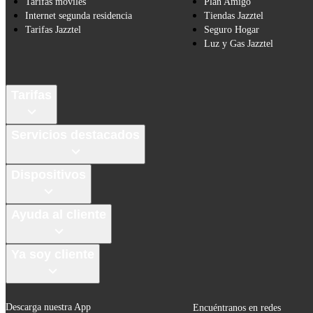
Tarifas móviles
Plan Amigo
Internet segunda residencia
Tiendas Jazztel
Tarifas Jazztel
Seguro Hogar
Luz y Gas Jazztel
Tarifas
Servicios destacados
Dispositivos
Ayuda al cliente
Ya soy cliente
Descarga nuestra App
Encuéntranos en redes