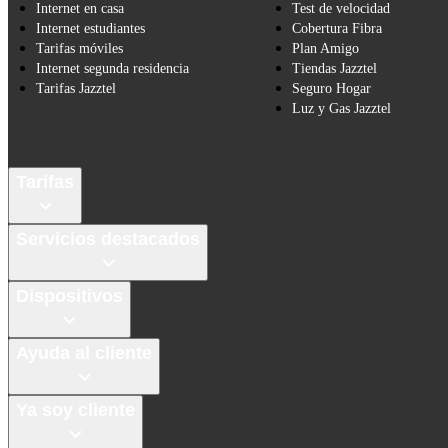
Internet en casa
Test de velocidad
Internet estudiantes
Cobertura Fibra
Tarifas móviles
Plan Amigo
Internet segunda residencia
Tiendas Jazztel
Tarifas Jazztel
Seguro Hogar
Luz y Gas Jazztel
Tarifas
Servicios destacados
Dispositivos
Ayuda al cliente
Ya soy cliente