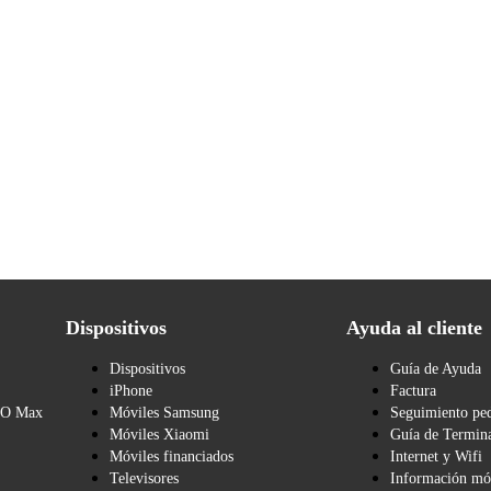
Dispositivos
Ayuda al cliente
Dispositivos
Guía de Ayuda
iPhone
Factura
BO Max
Móviles Samsung
Seguimiento pe
Móviles Xiaomi
Guía de Termina
Móviles financiados
Internet y Wifi
Televisores
Información mó