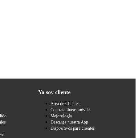
Ya soy cliente
Área de Clientes
Contrata líneas móviles
dido
Mejorología
les
Descarga nuestra App
Dispositivos para clientes
vil