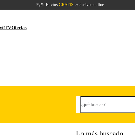
Envíos
GRATIS
exclusivos online
vil
TV
Ofertas
¿qué buscas?
Lo más buscado