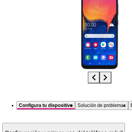
Diapositiva 1 de 5. Samsung Galaxy A10 - MidnightBlue - imagen 1
Configura tu dispositivo
Solución de problemas