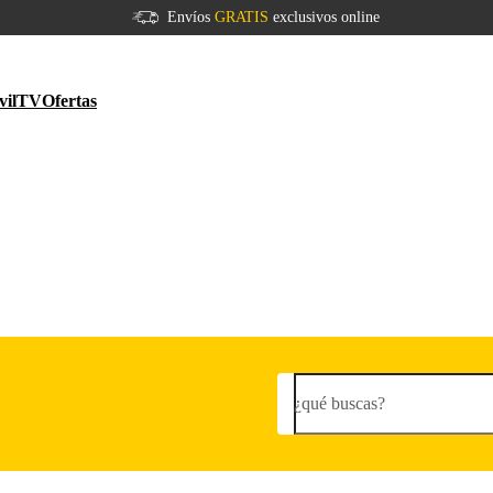
Envíos
GRATIS
exclusivos online
vil
TV
Ofertas
¿qué buscas?