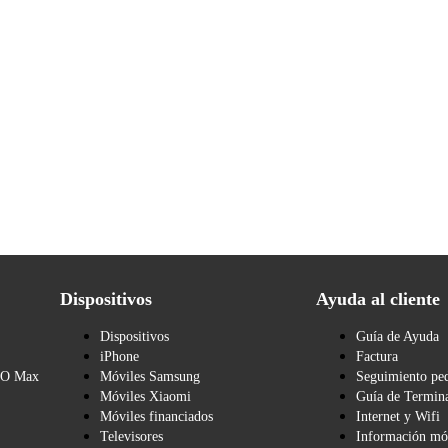
Dispositivos
Ayuda al cliente
Dispositivos
Guía de Ayuda
iPhone
Factura
BO Max
Móviles Samsung
Seguimiento pe
Móviles Xiaomi
Guía de Termina
Móviles financiados
Internet y Wifi
Televisores
Información mó