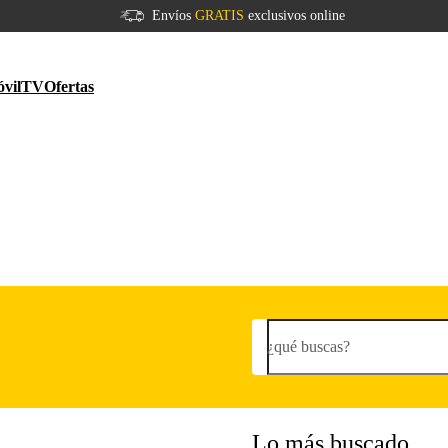
Envíos
GRATIS
exclusivos online
vil
TV
Ofertas
¿qué buscas?
Lo más buscado