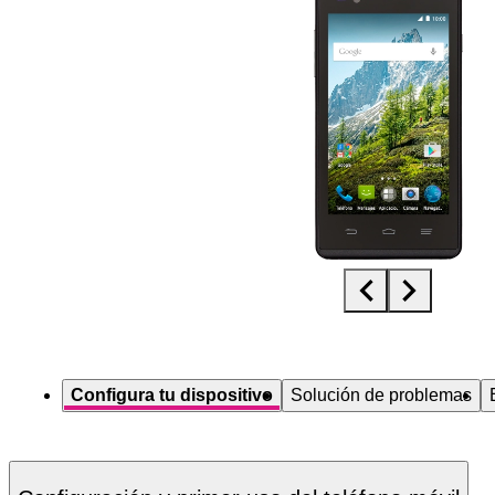
Diapositiva 1 de 5. Orange Dive 30 - Black - imagen 1
Configura tu dispositivo
Solución de problemas