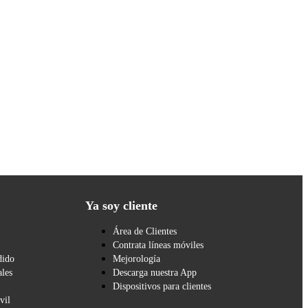
Ya soy cliente
Área de Clientes
Contrata líneas móviles
dido
Mejorología
les
Descarga nuestra App
Dispositivos para clientes
vil