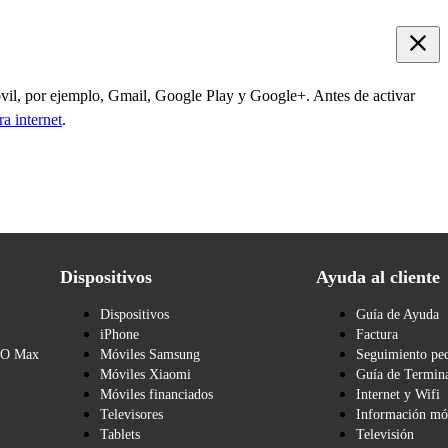
óvil, por ejemplo, Gmail, Google Play y Google+. Antes de activar
ra internet
.
Dispositivos
Ayuda al cliente
Dispositivos
Guía de Ayuda
iPhone
Factura
BO Max
Móviles Samsung
Seguimiento pe
Móviles Xiaomi
Guía de Termina
Móviles financiados
Internet y Wifi
Televisores
Información mó
Tablets
Televisión