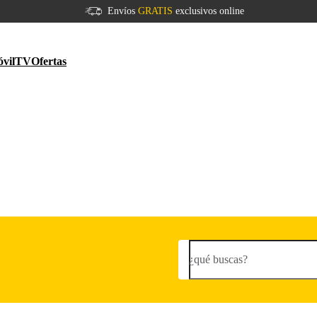
Envíos
GRATIS
exclusivos online
vil
TV
Ofertas
¿qué buscas?