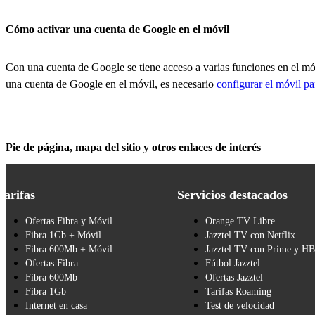
Cómo activar una cuenta de Google en el móvil
Con una cuenta de Google se tiene acceso a varias funciones en el m
una cuenta de Google en el móvil, es necesario
configurar el móvil pa
Pie de página, mapa del sitio y otros enlaces de interés
Tarifas
Servicios destacados
Ofertas Fibra y Móvil
Orange TV Libre
Fibra 1Gb + Móvil
Jazztel TV con Netflix
Fibra 600Mb + Móvil
Jazztel TV con Prime y H
Ofertas Fibra
Fútbol Jazztel
Fibra 600Mb
Ofertas Jazztel
Fibra 1Gb
Tarifas Roaming
Internet en casa
Test de velocidad