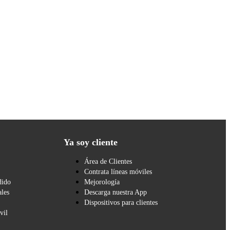
Ya soy cliente
Área de Clientes
Contrata líneas móviles
dido
Mejorología
les
Descarga nuestra App
Dispositivos para clientes
vil