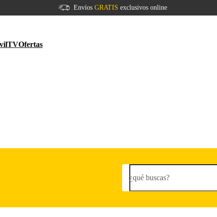
Envíos
GRATIS
exclusivos online
vil
TV
Ofertas
¿qué buscas?