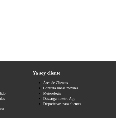
Ya soy cliente
Área de Clientes
Contrata líneas móviles
dido
Mejorología
les
Descarga nuestra App
Dispositivos para clientes
vil