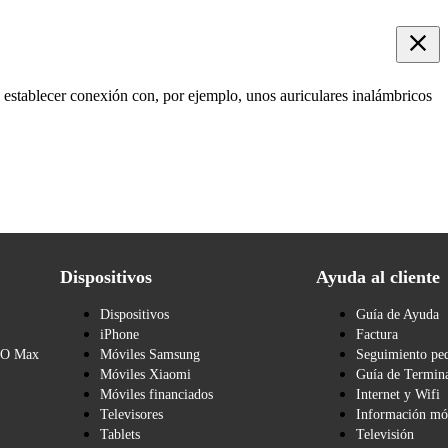
 establecer conexión con, por ejemplo, unos auriculares inalámbricos
Dispositivos
Ayuda al cliente
Dispositivos
Guía de Ayuda
iPhone
Factura
BO Max
Móviles Samsung
Seguimiento pe
Móviles Xiaomi
Guía de Termina
Móviles financiados
Internet y Wifi
Televisores
Información mó
Tablets
Televisión