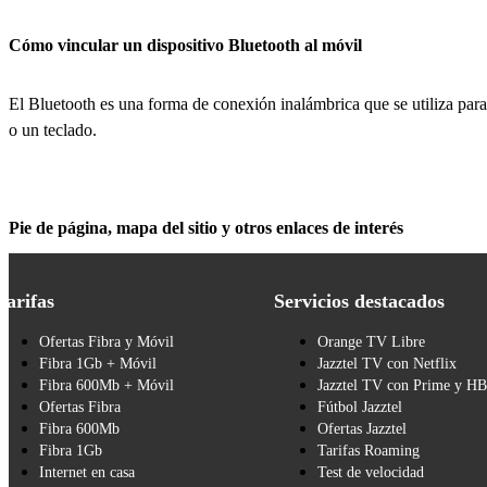
Cómo vincular un dispositivo Bluetooth al móvil
El Bluetooth es una forma de conexión inalámbrica que se utiliza para
o un teclado.
Pie de página, mapa del sitio y otros enlaces de interés
Tarifas
Servicios destacados
Ofertas Fibra y Móvil
Orange TV Libre
Fibra 1Gb + Móvil
Jazztel TV con Netflix
Fibra 600Mb + Móvil
Jazztel TV con Prime y H
Ofertas Fibra
Fútbol Jazztel
Fibra 600Mb
Ofertas Jazztel
Fibra 1Gb
Tarifas Roaming
Internet en casa
Test de velocidad