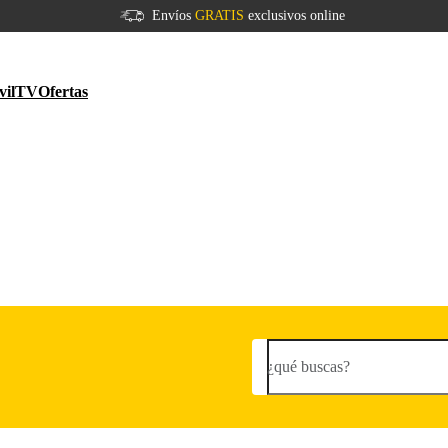
Envíos
GRATIS
exclusivos online
vil
TV
Ofertas
¿qué buscas?