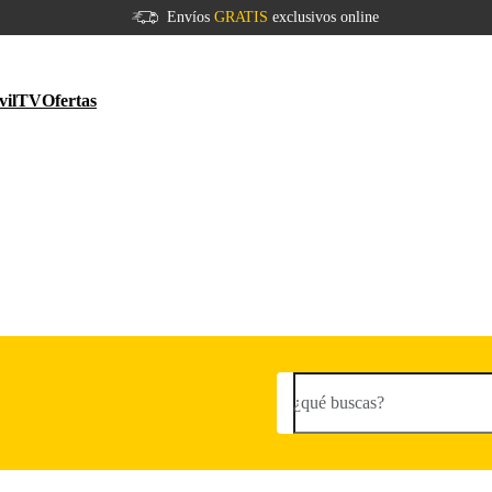
Envíos
GRATIS
exclusivos online
vil
TV
Ofertas
¿qué buscas?