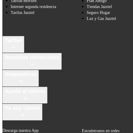
Tarifas móviles
Plan Amigo
Internet segunda residencia
Tiendas Jazztel
Tarifas Jazztel
Seguro Hogar
Luz y Gas Jazztel
Tarifas
Servicios destacados
Dispositivos
Ayuda al cliente
Ya soy cliente
Descarga nuestra App
Encuéntranos en redes