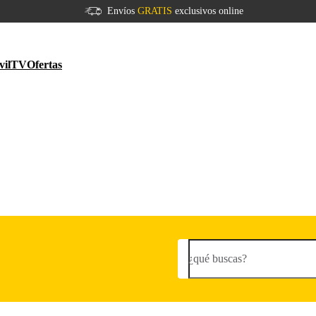
Envíos
GRATIS
exclusivos online
vil
TV
Ofertas
¿qué buscas?