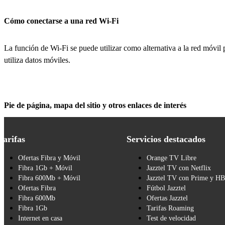
Cómo conectarse a una red Wi-Fi
La función de Wi-Fi se puede utilizar como alternativa a la red móvil p
utiliza datos móviles.
Pie de página, mapa del sitio y otros enlaces de interés
Tarifas
Servicios destacados
Ofertas Fibra y Móvil
Orange TV Libre
Fibra 1Gb + Móvil
Jazztel TV con Netflix
Fibra 600Mb + Móvil
Jazztel TV con Prime y H
Ofertas Fibra
Fútbol Jazztel
Fibra 600Mb
Ofertas Jazztel
Fibra 1Gb
Tarifas Roaming
Internet en casa
Test de velocidad