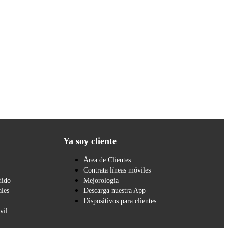
Ya soy cliente
Área de Clientes
Contrata líneas móviles
dido
Mejorología
les
Descarga nuestra App
Dispositivos para clientes
vil