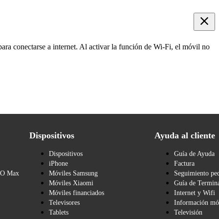
ara conectarse a internet. Al activar la función de Wi-Fi, el móvil no
Dispositivos
Ayuda al cliente
Dispositivos
Guía de Ayuda
iPhone
Factura
BO Max
Móviles Samsung
Seguimiento pe
Móviles Xiaomi
Guía de Termina
Móviles financiados
Internet y Wifi
Televisores
Información mó
Tablets
Televisión