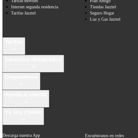
Tarifas móviles
Plan Amigo
Internet segunda residencia
Tiendas Jazztel
Tarifas Jazztel
Seguro Hogar
Luz y Gas Jazztel
Tarifas
Servicios destacados
Dispositivos
Ayuda al cliente
Ya soy cliente
Descarga nuestra App
Encuéntranos en redes