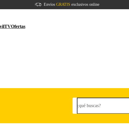
Envíos
GRATIS
exclusivos online
vil
TV
Ofertas
¿qué buscas?