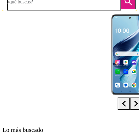
¿qué buscas?
Diapositiva 1 de 5. OPPO Reno10 5G - DarkGray - imagen 1
Lo más buscado