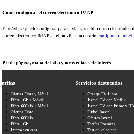
Cómo configurar el correo electrónico IMAP
El móvil se puede configurar para enviar y recibir correo electrónico 
correo electrónico IMAP en el móvil, es necesario
configurar el móvil
Pie de página, mapa del sitio y otros enlaces de interés
Tarifas
Servicios destacados
Ofertas Fibra y Móvil
Orange TV Libre
Fibra 1Gb + Móvil
Jazztel TV con Netflix
Fibra 600Mb + Móvil
Jazztel TV con Prime y H
Ofertas Fibra
Fútbol Jazztel
Fibra 600Mb
Ofertas Jazztel
Fibra 1Gb
Tarifas Roaming
Internet en casa
Test de velocidad