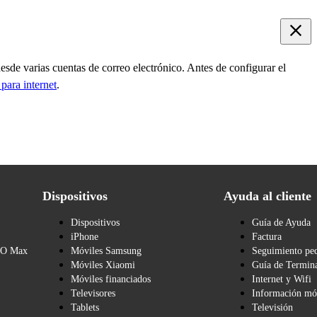
desde varias cuentas de correo electrónico. Antes de configurar el
 para internet
.
Dispositivos
Ayuda al cliente
Dispositivos
Guía de Ayuda
iPhone
Factura
BO Max
Móviles Samsung
Seguimiento pe
Móviles Xiaomi
Guía de Termina
Móviles financiados
Internet y Wifi
Televisores
Información mó
Tablets
Televisión