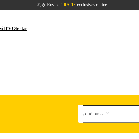
Envíos
GRATIS
exclusivos online
vil
TV
Ofertas
¿qué buscas?