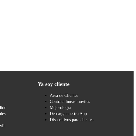
Ya soy cliente
Área de Clientes
Contrata líneas móviles
dido
Mejorología
les
Descarga nuestra App
Dispositivos para clientes
vil