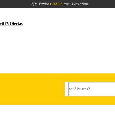
Envíos
GRATIS
exclusivos online
vil
TV
Ofertas
¿qué buscas?