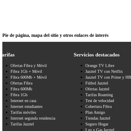
Pie de página, mapa del sitio y otros enlaces de interés
Tarifas
Servicios destacados
Ofertas Fibra y Móvil
Orange TV Libre
Fibra 1Gb + Móvil
Jazztel TV con Netflix
Fibra 600Mb + Móvil
Jazztel TV con Prime y H
Ofertas Fibra
Fútbol Jazztel
Fibra 600Mb
Ofertas Jazztel
Fibra 1Gb
Tarifas Roaming
Internet en casa
Test de velocidad
Internet estudiantes
Cobertura Fibra
Tarifas móviles
Plan Amigo
Internet segunda residencia
Tiendas Jazztel
Tarifas Jazztel
Seguro Hogar
Luz y Gas Jazztel