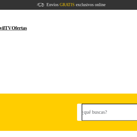
Envíos
GRATIS
exclusivos online
vil
TV
Ofertas
¿qué buscas?