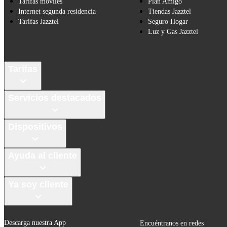
Tarifas móviles
Plan Amigo
Internet segunda residencia
Tiendas Jazztel
Tarifas Jazztel
Seguro Hogar
Luz y Gas Jazztel
Tarifas
Servicios destacados
Dispositivos
Ayuda al cliente
Ya soy cliente
Descarga nuestra App
Encuéntranos en redes