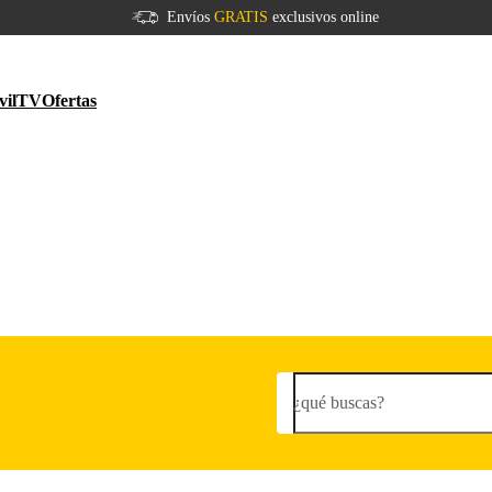
Envíos
GRATIS
exclusivos online
vil
TV
Ofertas
¿qué buscas?