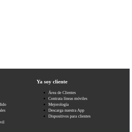
Ya soy cliente
Área de Clientes
Contrata líneas móviles
dido
Mejorología
les
Descarga nuestra App
Dispositivos para clientes
vil