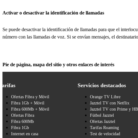
Activar o desactivar la identificación de llamadas
Se puede desactivar la identificación de llamadas para que el interlocu
número con las llamadas de voz. Si se envían mensajes, el destinatari
Pie de página, mapa del sitio y otros enlaces de interés
Tarifas
Servicios destacados
Ofertas Fibra y Móvil
Orange TV Libre
Fibra 1Gb + Móvil
Jazztel TV con Netflix
Fibra 600Mb + Móvil
Jazztel TV con Prime y H
Ofertas Fibra
Fútbol Jazztel
Fibra 600Mb
Ofertas Jazztel
Fibra 1Gb
Tarifas Roaming
Internet en casa
Test de velocidad