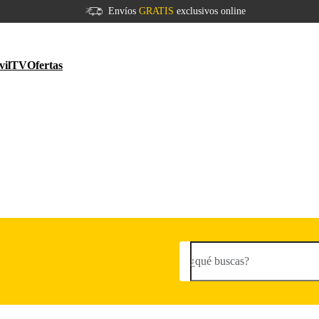
Envíos
GRATIS
exclusivos online
vil
TV
Ofertas
¿qué buscas?