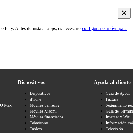
e Play. Antes de instalar apps, es necesario
configurar el móvil para
Dispositivos
Ayuda al cliente
Dispositivos
Guía de Ayuda
iPhone
Factura
BO Max
Móviles Samsung
Seguimiento pe
Móviles Xiaomi
Guía de Termina
Móviles financiados
Internet y Wifi
Televisores
Información mó
Tablets
Televisión