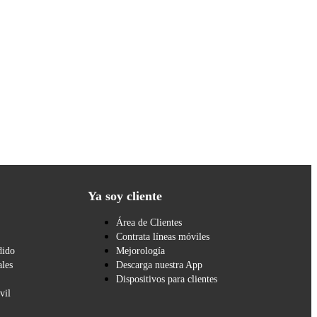
Ya soy cliente
Área de Clientes
Contrata líneas móviles
dido
Mejorología
les
Descarga nuestra App
Dispositivos para clientes
vil