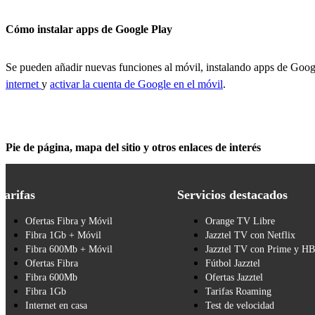
Cómo instalar apps de Google Play
Se pueden añadir nuevas funciones al móvil, instalando apps de Googl
internet
y
activar la cuenta de Google en el móvil
.
Pie de página, mapa del sitio y otros enlaces de interés
Tarifas
Servicios destacados
Ofertas Fibra y Móvil
Orange TV Libre
Fibra 1Gb + Móvil
Jazztel TV con Netflix
Fibra 600Mb + Móvil
Jazztel TV con Prime y H
Ofertas Fibra
Fútbol Jazztel
Fibra 600Mb
Ofertas Jazztel
Fibra 1Gb
Tarifas Roaming
Internet en casa
Test de velocidad