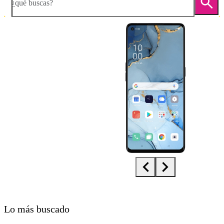
¿qué buscas?
Diapositiva 1 de 5. OPPO Find X2 Neo - LightSkyBlue - imagen 1
Lo más buscado