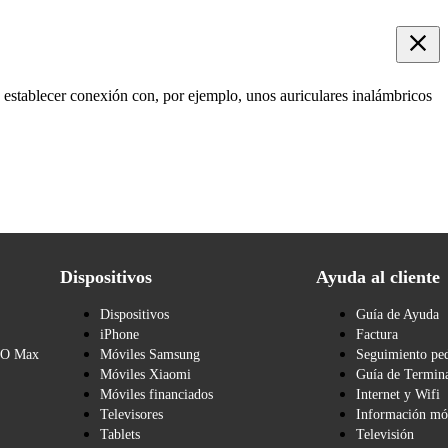
 establecer conexión con, por ejemplo, unos auriculares inalámbricos
Dispositivos
Ayuda al cliente
Dispositivos
Guía de Ayuda
iPhone
Factura
BO Max
Móviles Samsung
Seguimiento pe
Móviles Xiaomi
Guía de Termina
Móviles financiados
Internet y Wifi
Televisores
Información mó
Tablets
Televisión