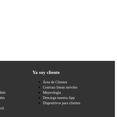
Ya soy cliente
Área de Clientes
Contrata líneas móviles
dido
Mejorología
les
Descarga nuestra App
Dispositivos para clientes
vil