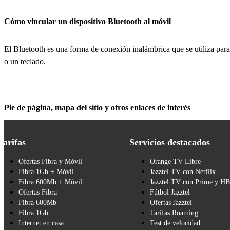
Cómo vincular un dispositivo Bluetooth al móvil
El Bluetooth es una forma de conexión inalámbrica que se utiliza para
o un teclado.
Pie de página, mapa del sitio y otros enlaces de interés
Tarifas
Servicios destacados
Ofertas Fibra y Móvil
Orange TV Libre
Fibra 1Gb + Móvil
Jazztel TV con Netflix
Fibra 600Mb + Móvil
Jazztel TV con Prime y H
Ofertas Fibra
Fútbol Jazztel
Fibra 600Mb
Ofertas Jazztel
Fibra 1Gb
Tarifas Roaming
Internet en casa
Test de velocidad