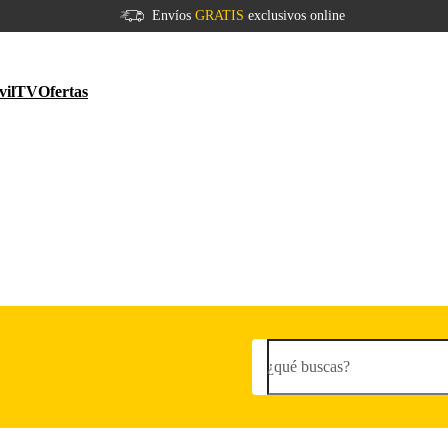
Envíos
GRATIS
exclusivos online
vil
TV
Ofertas
¿qué buscas?