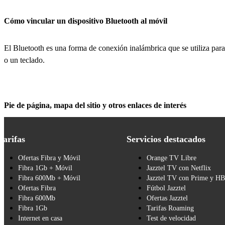
Cómo vincular un dispositivo Bluetooth al móvil
El Bluetooth es una forma de conexión inalámbrica que se utiliza para
o un teclado.
Pie de página, mapa del sitio y otros enlaces de interés
Tarifas
Servicios destacados
Ofertas Fibra y Móvil
Orange TV Libre
Fibra 1Gb + Móvil
Jazztel TV con Netflix
Fibra 600Mb + Móvil
Jazztel TV con Prime y H
Ofertas Fibra
Fútbol Jazztel
Fibra 600Mb
Ofertas Jazztel
Fibra 1Gb
Tarifas Roaming
Internet en casa
Test de velocidad