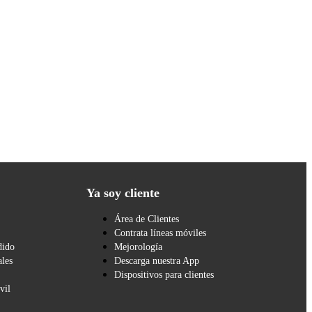
Ya soy cliente
Área de Clientes
Contrata líneas móviles
dido
Mejorología
les
Descarga nuestra App
Dispositivos para clientes
vil