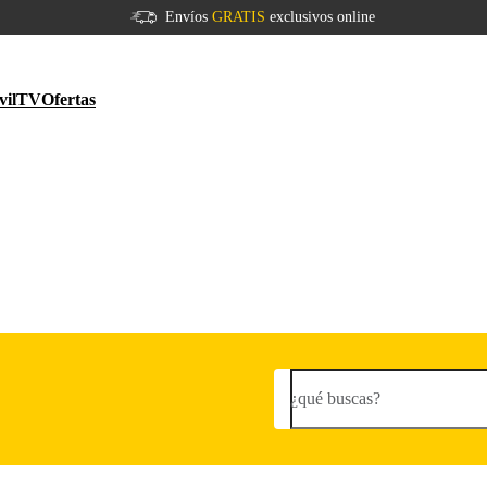
Envíos
GRATIS
exclusivos online
vil
TV
Ofertas
¿qué buscas?