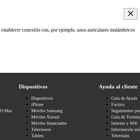
 establecer conexión con, por ejemplo, unos auriculares inalámbricos
Dispositivos
Ayuda al cliente
Dispositivos
Guía de Ayuda
iPhone
Factura
BO Max
Móviles Samsung
Seguimiento pe
Móviles Xiaomi
Guía de Termina
Móviles financiados
Internet y Wifi
Televisores
Información mó
Tablets
Televisión