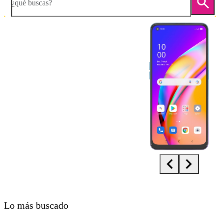
¿qué buscas?
Diapositiva 1 de 5. OPPO A94 5G - LightSkyBlue - imagen 1
Lo más buscado