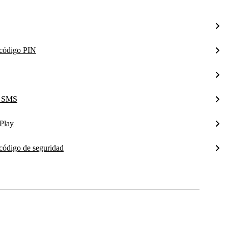
l código PIN
a SMS
Play
 código de seguridad