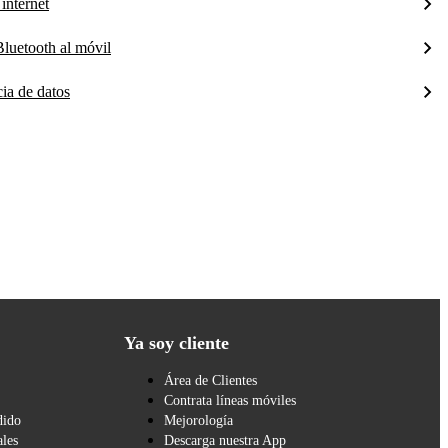
internet
luetooth al móvil
cia de datos
Ya soy cliente
Área de Clientes
Contrata líneas móviles
dido
Mejorología
les
Descarga nuestra App