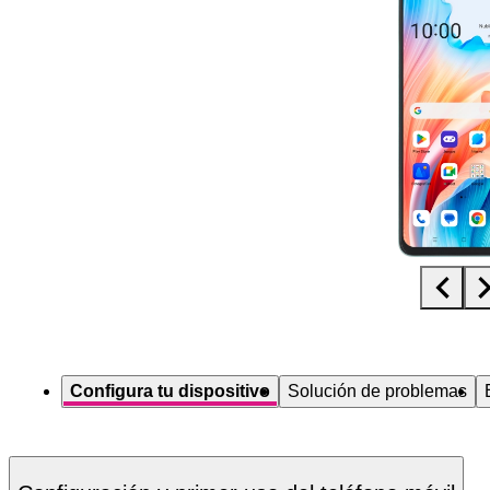
Diapositiva 1 de 5. OPPO A79 5G - LightSkyBlue - imagen 1
Configura tu dispositivo
Solución de problemas