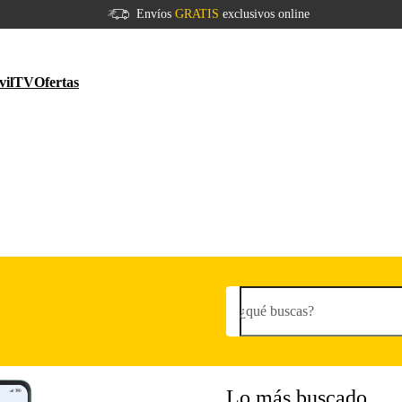
Envíos
GRATIS
exclusivos online
vil
TV
Ofertas
¿qué buscas?
Lo más buscado