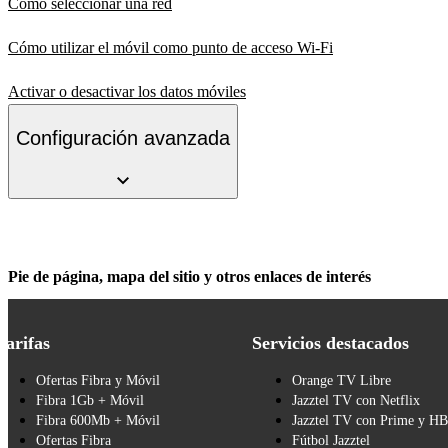
Cómo seleccionar una red
Cómo utilizar el móvil como punto de acceso Wi-Fi
Activar o desactivar los datos móviles
Configuración avanzada
Pie de página, mapa del sitio y otros enlaces de interés
Tarifas
Servicios destacados
Ofertas Fibra y Móvil
Orange TV Libre
Fibra 1Gb + Móvil
Jazztel TV con Netflix
Fibra 600Mb + Móvil
Jazztel TV con Prime y H
Ofertas Fibra
Fútbol Jazztel