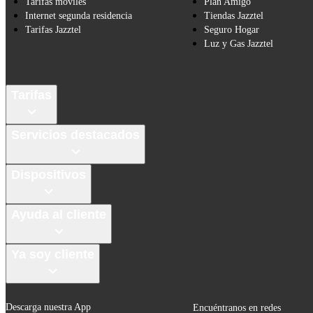
Tarifas móviles
Plan Amigo
Internet segunda residencia
Tiendas Jazztel
Tarifas Jazztel
Seguro Hogar
Luz y Gas Jazztel
Tarifas
Servicios destacados
Dispositivos
Ayuda al cliente
Ya soy cliente
Descarga nuestra App
Encuéntranos en redes