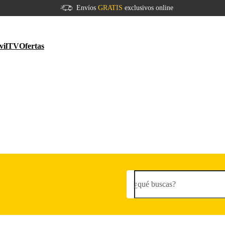
Envíos
GRATIS
exclusivos online
vil
TV
Ofertas
¿qué buscas?