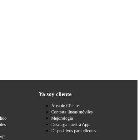
Ya soy cliente
Área de Clientes
Contrata líneas móviles
dido
Mejorología
les
Descarga nuestra App
Dispositivos para clientes
vil