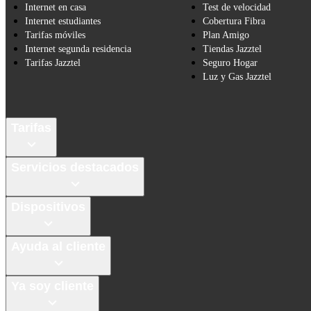
Internet en casa
Test de velocidad
Internet estudiantes
Cobertura Fibra
Tarifas móviles
Plan Amigo
Internet segunda residencia
Tiendas Jazztel
Tarifas Jazztel
Seguro Hogar
Luz y Gas Jazztel
Tarifas
Servicios destacados
Dispositivos
Ayuda al cliente
Ya soy cliente