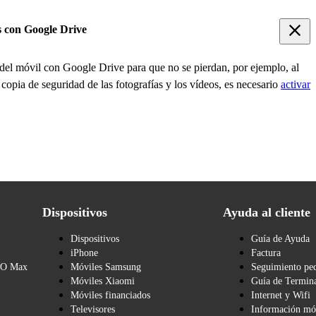
s con Google Drive
 del móvil con Google Drive para que no se pierdan, por ejemplo, al
a copia de seguridad de las fotografías y los vídeos, es necesario
activar
Dispositivos
Ayuda al cliente
Dispositivos
Guía de Ayuda
iPhone
Factura
BO Max
Móviles Samsung
Seguimiento pe
Móviles Xiaomi
Guía de Termina
Móviles financiados
Internet y Wifi
Televisores
Información mó