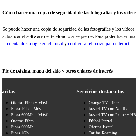
Cómo hacer una copia de seguridad de las fotografías y los vídeo
Se puede hacer una copia de seguridad de las fotografías y los vídeos
actualizar el software del teléfono o si se pierde. Para poder hacer un
la cuenta de Google en el móvil
y
configurar el móvil para internet
.
Pie de página, mapa del sitio y otros enlaces de interés
Tarifas
Servicios destacados
Ofertas Fibra y Móvil
Orange TV Libre
Fibra 1Gb + Móvil
Jazztel TV con Netflix
Fibra 600Mb + Móvil
Jazztel TV con Prime y H
Ofertas Fibra
Fútbol Jazztel
Fibra 600Mb
Ofertas Jazztel
Fibra 1Gb
Tarifas Roaming