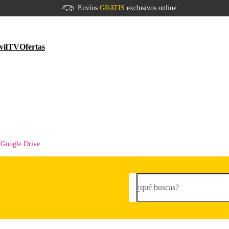
Envíos
GRATIS
exclusivos online
vil
TV
Ofertas
n Google Drive
¿qué buscas?