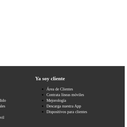
Ya soy cliente
Área de Clientes
Contrata líneas móviles
dido
Mejorología
les
Descarga nuestra App
Dispositivos para clientes
vil