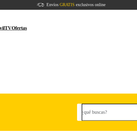
Envíos
GRATIS
exclusivos online
vil
TV
Ofertas
¿qué buscas?