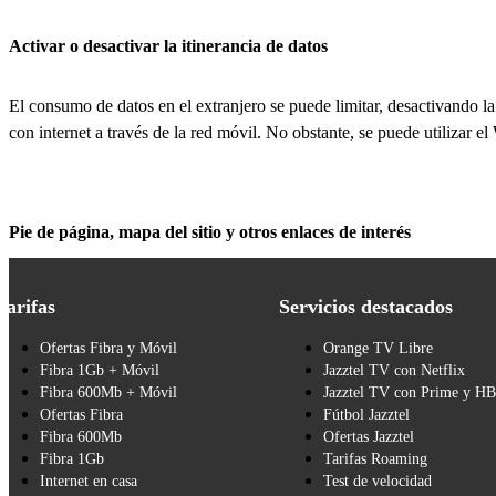
Activar o desactivar la itinerancia de datos
El consumo de datos en el extranjero se puede limitar, desactivando la
con internet a través de la red móvil. No obstante, se puede utilizar el
Pie de página, mapa del sitio y otros enlaces de interés
Tarifas
Servicios destacados
Ofertas Fibra y Móvil
Orange TV Libre
Fibra 1Gb + Móvil
Jazztel TV con Netflix
Fibra 600Mb + Móvil
Jazztel TV con Prime y H
Ofertas Fibra
Fútbol Jazztel
Fibra 600Mb
Ofertas Jazztel
Fibra 1Gb
Tarifas Roaming
Internet en casa
Test de velocidad