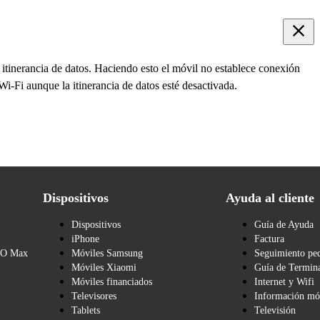
 itinerancia de datos. Haciendo esto el móvil no establece conexión
 Wi-Fi aunque la itinerancia de datos esté desactivada.
Dispositivos
Ayuda al cliente
Dispositivos
Guía de Ayuda
iPhone
Factura
BO Max
Móviles Samsung
Seguimiento pe
Móviles Xiaomi
Guía de Termina
Móviles financiados
Internet y Wifi
Televisores
Información mó
Tablets
Televisión