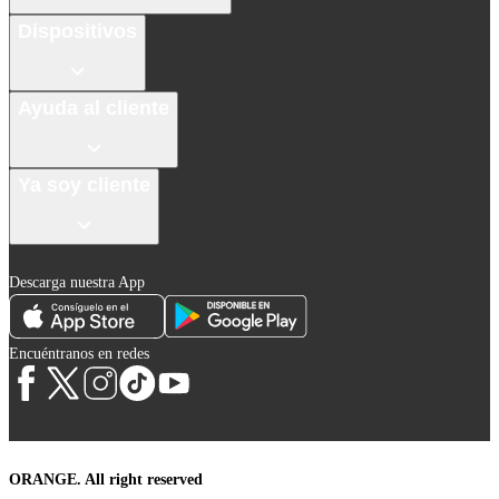
Dispositivos
Ayuda al cliente
Ya soy cliente
Descarga nuestra App
Encuéntranos en redes
ORANGE. All right reserved