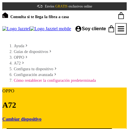
Envíos
GRATIS
exclusivos online
Consulta si te llega la fibra a casa
Soy cliente
Ayuda
Guías de dispositivos
OPPO
A72
Configura tu dispositivo
Configuración avanzada
Cómo restablecer la configuración predeterminada
OPPO
A72
Cambiar dispositivo