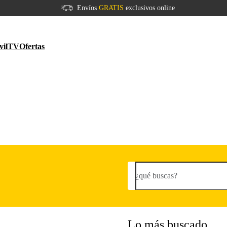
Envíos
GRATIS
exclusivos online
vil
TV
Ofertas
¿qué buscas?
Lo más buscado