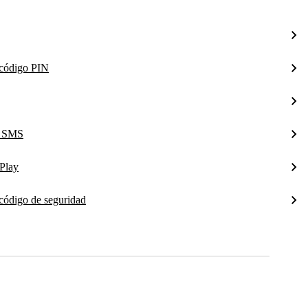
l código PIN
a SMS
Play
 código de seguridad