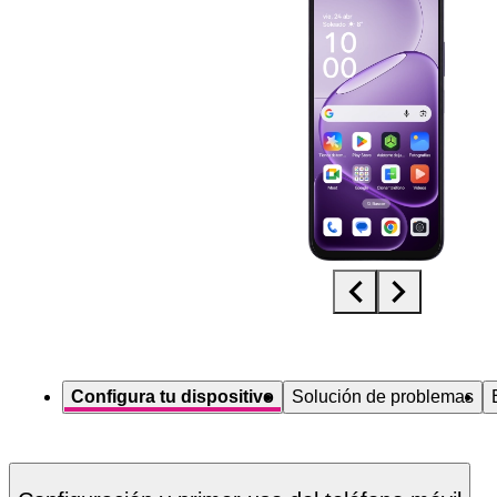
Diapositiva 1 de 5. OPPO A6x 5G - MidnightBlue - imagen 1
Configura tu dispositivo
Solución de problemas