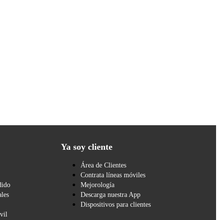
Ya soy cliente
Área de Clientes
Contrata líneas móviles
dido
Mejorología
les
Descarga nuestra App
Dispositivos para clientes
vil