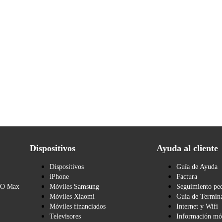
Dispositivos
Ayuda al cliente
Dispositivos
Guía de Ayuda
iPhone
Factura
BO Max
Móviles Samsung
Seguimiento pe
Móviles Xiaomi
Guía de Termina
Móviles financiados
Internet y Wifi
Televisores
Información mó