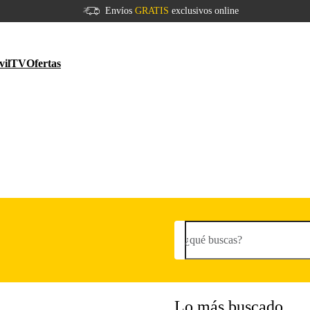
Envíos
GRATIS
exclusivos online
vil
TV
Ofertas
¿qué buscas?
Lo más buscado