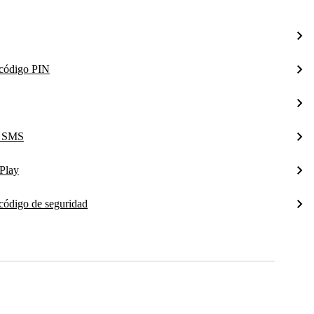
l código PIN
a SMS
Play
 código de seguridad