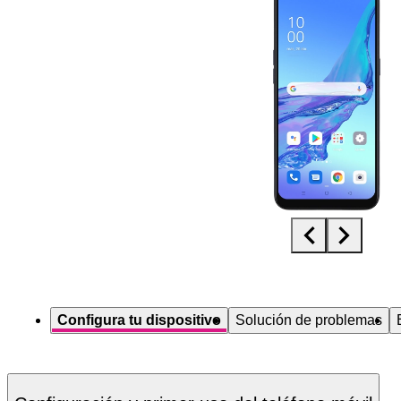
Diapositiva 1 de 5. OPPO A53s - Black - imagen 1
Configura tu dispositivo
Solución de problemas