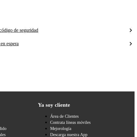
 código de seguridad
 en espera
Ya soy cliente
Área de Clientes
Contrata líneas móviles
dido
Mejorología
les
Descarga nuestra App