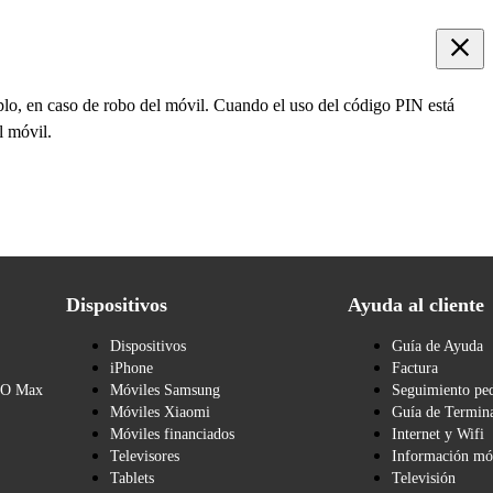
mplo, en caso de robo del móvil. Cuando el uso del código PIN está
l móvil.
Dispositivos
Ayuda al cliente
Dispositivos
Guía de Ayuda
iPhone
Factura
BO Max
Móviles Samsung
Seguimiento pe
Móviles Xiaomi
Guía de Termina
Móviles financiados
Internet y Wifi
Televisores
Información mó
Tablets
Televisión