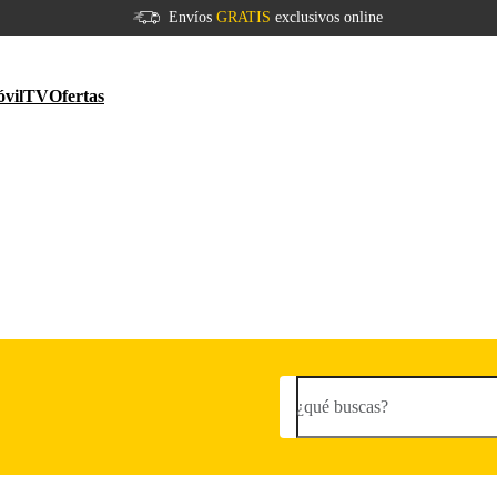
Envíos
GRATIS
exclusivos online
vil
TV
Ofertas
¿qué buscas?