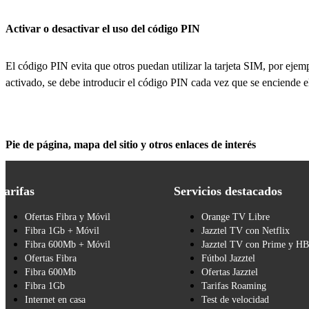
Activar o desactivar el uso del código PIN
El código PIN evita que otros puedan utilizar la tarjeta SIM, por eje
activado, se debe introducir el código PIN cada vez que se enciende e
Pie de página, mapa del sitio y otros enlaces de interés
Tarifas
Servicios destacados
Ofertas Fibra y Móvil
Orange TV Libre
Fibra 1Gb + Móvil
Jazztel TV con Netflix
Fibra 600Mb + Móvil
Jazztel TV con Prime y H
Ofertas Fibra
Fútbol Jazztel
Fibra 600Mb
Ofertas Jazztel
Fibra 1Gb
Tarifas Roaming
Internet en casa
Test de velocidad