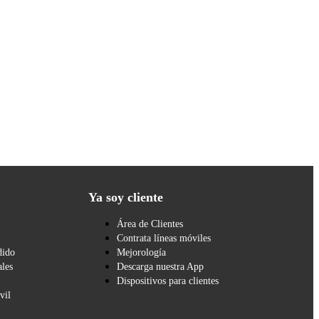
Ya soy cliente
Área de Clientes
Contrata líneas móviles
dido
Mejorología
les
Descarga nuestra App
Dispositivos para clientes
vil