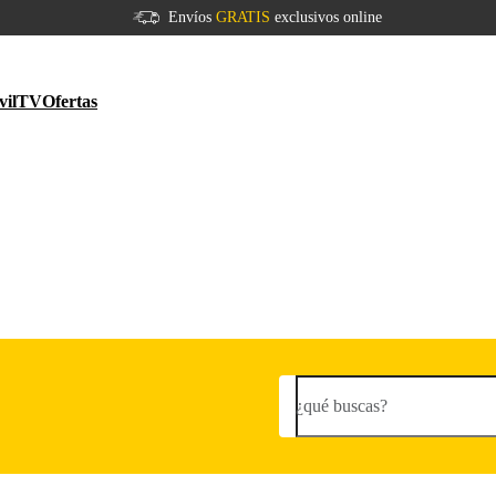
Envíos
GRATIS
exclusivos online
vil
TV
Ofertas
¿qué buscas?