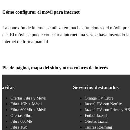
Cómo configurar el móvil para internet
La conexión de internet se utiliza en muchas funciones del móvil, por e
etc. El móvil se puede conectar a internet una vez se haya insertado la
internet de forma manual.
Pie de página, mapa del sitio y otros enlaces de interés
Tarifas
Servicios destacados
Ofertas Fibra y Móvil
Orange TV Libre
Fibra 1Gb + Móvil
Jazztel TV con Netflix
Fibra 600Mb + Móvil
Jazztel TV con Prime y H
Ofertas Fibra
Fútbol Jazztel
Fibra 600Mb
Ofertas Jazztel
Fibra 1Gb
Tarifas Roaming