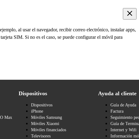
jemplo, al usar el navegador, recibir correo electrónico, instalar apps,
 tarjeta SIM. Si no es el caso, se puede configurar el móvil para
Dispositivos
Ayuda al cliente
Dispositivos
Guía de Ayuda
iPhone
Factura
BO Max
Móviles Samsung
Seguimiento pe
Móviles Xiaomi
Guía de Termina
Móviles financiados
Internet y Wifi
Televisores
Información mó