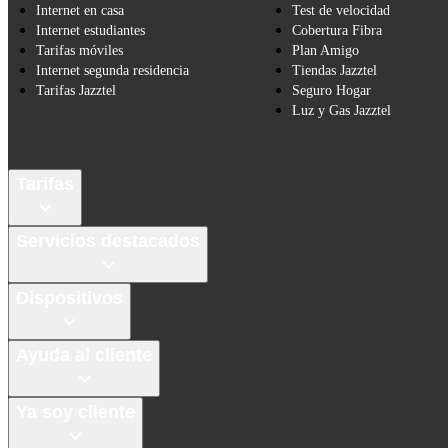
Internet en casa
Test de velocidad
Internet estudiantes
Cobertura Fibra
Tarifas móviles
Plan Amigo
Internet segunda residencia
Tiendas Jazztel
Tarifas Jazztel
Seguro Hogar
Luz y Gas Jazztel
Tarifas
Servicios destacados
Dispositivos
Ayuda al cliente
Ya soy cliente