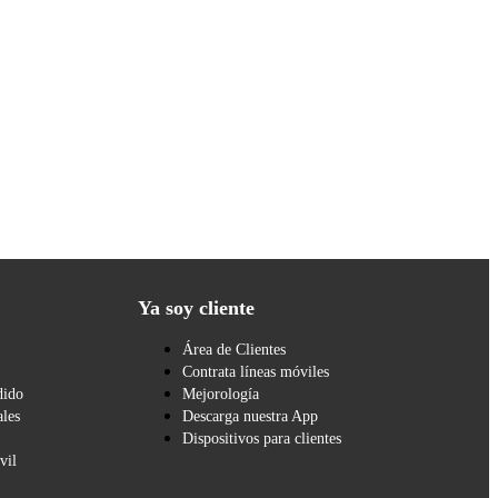
Ya soy cliente
Área de Clientes
Contrata líneas móviles
dido
Mejorología
les
Descarga nuestra App
Dispositivos para clientes
vil