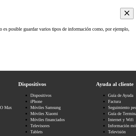
o es posible guardar varios tipos de información como, por ejemplo,
Dispositivos
Ayuda al cliente
Dispositivos
Guía de Ayuda
iPhone
Factura
BO Max
Móviles Samsung
Seguimiento pe
Móviles Xiaomi
Guía de Termina
Móviles financiados
Internet y Wifi
Televisores
Información mó
Tablets
Televisión