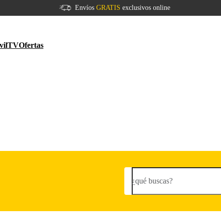
Envíos
GRATIS
exclusivos online
vil
TV
Ofertas
¿qué buscas?