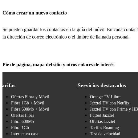
Cómo crear un nuevo contacto
Se pueden guardar los contactos en la guía del móvil. En cada contact
la dirección de correo electrónico o el timbre de llamada personal.
Pie de página, mapa del sitio y otros enlaces de interés
Tarifas
Servicios destacados
Ofertas Fibra y Móvil
Orange TV Libre
Fibra 1Gb + Móvil
Jazztel TV con Netflix
Fibra 600Mb + Móvil
Jazztel TV con Prime y H
Ofertas Fibra
Fútbol Jazztel
Fibra 600Mb
Ofertas Jazztel
Fibra 1Gb
Tarifas Roaming
Internet en casa
Test de velocidad