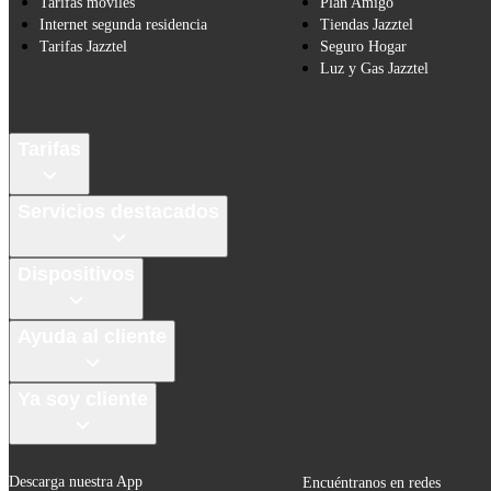
Tarifas móviles
Plan Amigo
Internet segunda residencia
Tiendas Jazztel
Tarifas Jazztel
Seguro Hogar
Luz y Gas Jazztel
Tarifas
Servicios destacados
Dispositivos
Ayuda al cliente
Ya soy cliente
Descarga nuestra App
Encuéntranos en redes