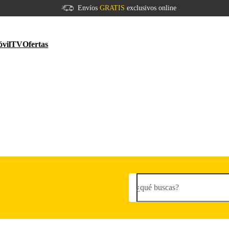
Envíos
GRATIS
exclusivos online
vil
TV
Ofertas
¿qué buscas?