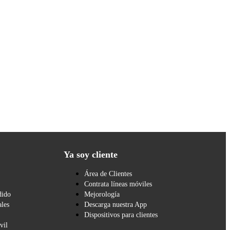
Ya soy cliente
Área de Clientes
Contrata líneas móviles
dido
Mejorología
les
Descarga nuestra App
Dispositivos para clientes
vil