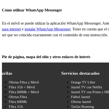
Cómo utilizar WhatsApp Messenger
En el móvil se puede utilizar la aplicación WhatsApp Messenger. Ant
para internet
e
instalar WhatsApp Messenger
. Tener en cuenta que el 
ser que no coincida exactamente con el contenido de esta instrucción.
Pie de página, mapa del sitio y otros enlaces de interés
Tarifas
Servicios destacados
Ofertas Fibra y Móvil
Orange TV Libre
Fibra 1Gb + Móvil
Jazztel TV con Netflix
Fibra 600Mb + Móvil
Jazztel TV con Prime y H
Ofertas Fibra
Fútbol Jazztel
Fibra 600Mb
Ofertas Jazztel
Fibra 1Gb
Tarifas Roaming