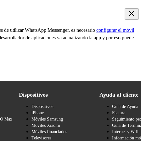
es de utilizar WhatsApp Messenger, es necesario
configurar el móvil
desarrollador de aplicaciones va actualizando la app y por eso puede
Dispositivos
Ayuda al cliente
Dispositivos
Guía de Ayuda
iPhone
Factura
BO Max
Móviles Samsung
Seguimiento pe
Móviles Xiaomi
Guía de Termina
Móviles financiados
Internet y Wifi
Televisores
Información mó