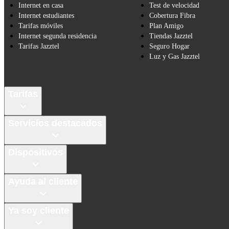
Internet en casa
Test de velocidad
Internet estudiantes
Cobertura Fibra
Tarifas móviles
Plan Amigo
Internet segunda residencia
Tiendas Jazztel
Tarifas Jazztel
Seguro Hogar
Luz y Gas Jazztel
Tarifas
Servicios destacados
Dispositivos
Ayuda al cliente
Ya soy cliente