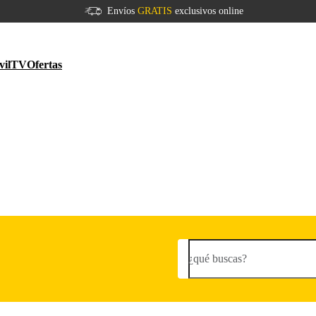
Envíos
GRATIS
exclusivos online
vil
TV
Ofertas
¿qué buscas?