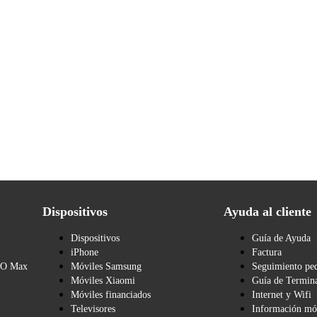
Dispositivos
Ayuda al cliente
Dispositivos
Guía de Ayuda
iPhone
Factura
BO Max
Móviles Samsung
Seguimiento pe
Móviles Xiaomi
Guía de Termina
Móviles financiados
Internet y Wifi
Televisores
Información mó