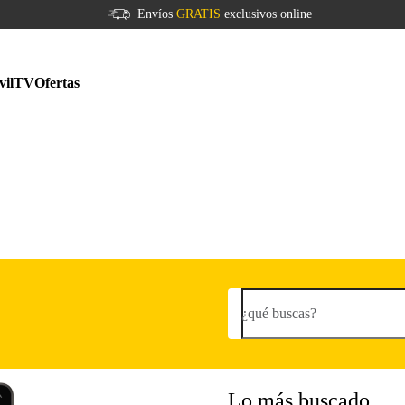
Envíos
GRATIS
exclusivos online
vil
TV
Ofertas
¿qué buscas?
Lo más buscado