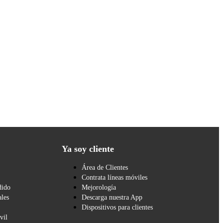
Ya soy cliente
Área de Clientes
Contrata líneas móviles
dido
Mejorología
les
Descarga nuestra App
Dispositivos para clientes
vil