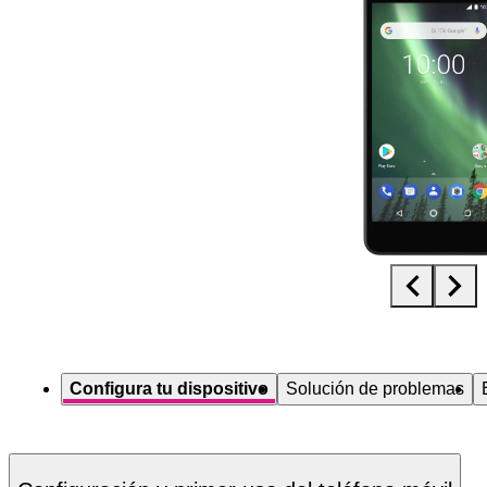
Diapositiva 1 de 5. Nokia 2 - Black - imagen 1
Configura tu dispositivo
Solución de problemas