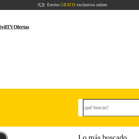
Envíos
GRATIS
exclusivos online
vil
TV
Ofertas
¿qué buscas?
Lo más buscado