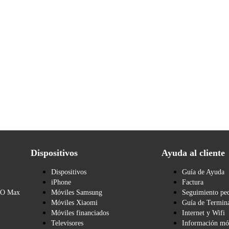
Dispositivos
Ayuda al cliente
Dispositivos
Guía de Ayuda
iPhone
Factura
BO Max
Móviles Samsung
Seguimiento pe
Móviles Xiaomi
Guía de Termina
Móviles financiados
Internet y Wifi
Televisores
Información mó