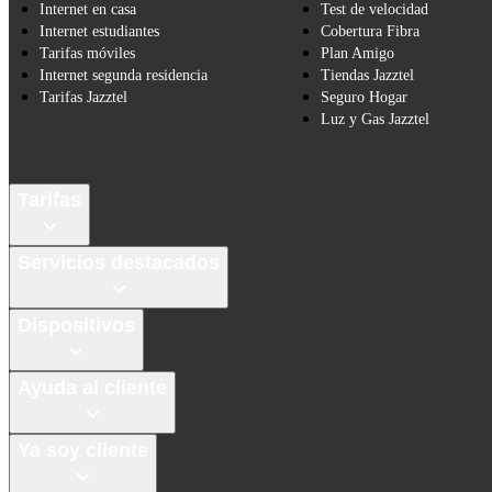
Internet en casa
Test de velocidad
Internet estudiantes
Cobertura Fibra
Tarifas móviles
Plan Amigo
Internet segunda residencia
Tiendas Jazztel
Tarifas Jazztel
Seguro Hogar
Luz y Gas Jazztel
Tarifas
Servicios destacados
Dispositivos
Ayuda al cliente
Ya soy cliente