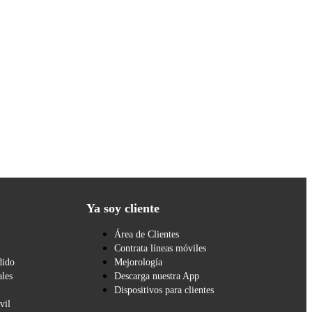
Ya soy cliente
Área de Clientes
Contrata líneas móviles
dido
Mejorología
les
Descarga nuestra App
Dispositivos para clientes
vil