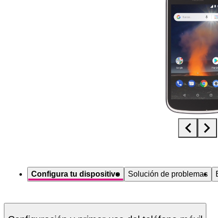
Diapositiva 1 de 5. Nokia 1 - MidnightBlue - imagen 1
Configura tu dispositivo
Solución de problemas