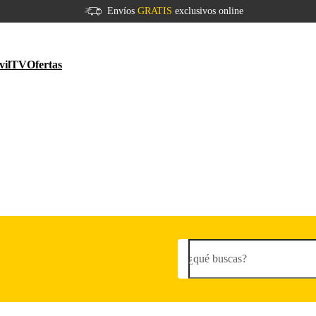
Envíos
GRATIS
exclusivos online
vil
TV
Ofertas
¿qué buscas?