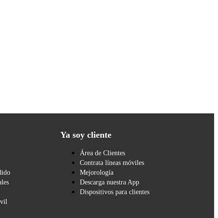
Ya soy cliente
Área de Clientes
Contrata líneas móviles
dido
Mejorología
les
Descarga nuestra App
Dispositivos para clientes
vil