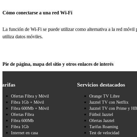
Cómo conectarse a una red Wi-Fi
La función de Wi-Fi se puede utilizar como alternativa a la red móvil p
utiliza datos móviles.
Pie de página, mapa del sitio y otros enlaces de interés
Tarifas
Servicios destacados
Ofertas Fibra y Móvil
Orange TV Libre
Fibra 1Gb + Móvil
Jazztel TV con Netflix
Fibra 600Mb + Móvil
Jazztel TV con Prime y H
Ofertas Fibra
Fútbol Jazztel
Fibra 600Mb
Ofertas Jazztel
Fibra 1Gb
Tarifas Roaming
Internet en casa
Test de velocidad