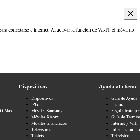
ara conectarse a internet. Al activar la función de Wi-Fi, el móvil no
Dispositivos
Ayuda al cliente
Dispositivos
Guía de Ayuda
iPhone
Factura
BO Max
Móviles Samsung
Seguimiento pe
Móviles Xiaomi
Guía de Termina
Móviles financiados
Internet y Wifi
Televisores
Información mó
Tablets
Televisión