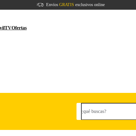
Envíos
GRATIS
exclusivos online
vil
TV
Ofertas
¿qué buscas?