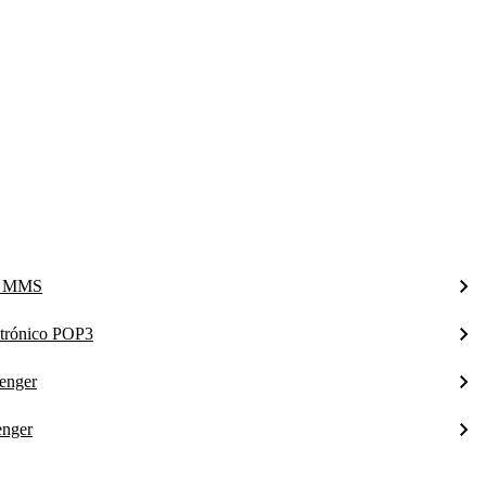
ra MMS
ctrónico POP3
enger
enger