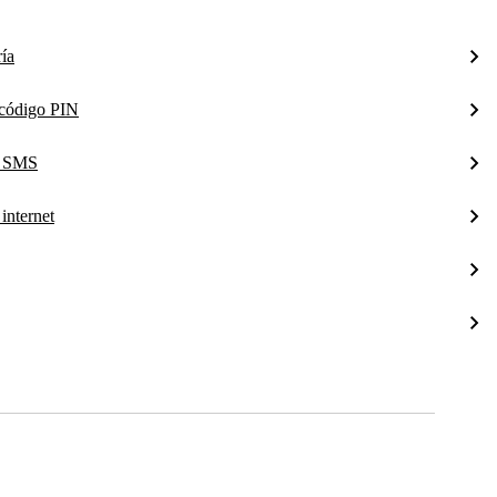
ía
l código PIN
a SMS
internet