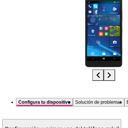
Diapositiva 1 de 5. Microsoft Lumia 950 - Black - imagen 1
Configura tu dispositivo
Solución de problemas