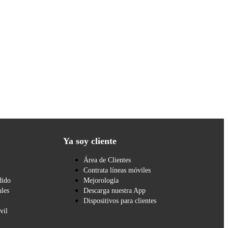
Ya soy cliente
Área de Clientes
Contrata líneas móviles
dido
Mejorología
les
Descarga nuestra App
Dispositivos para clientes
vil