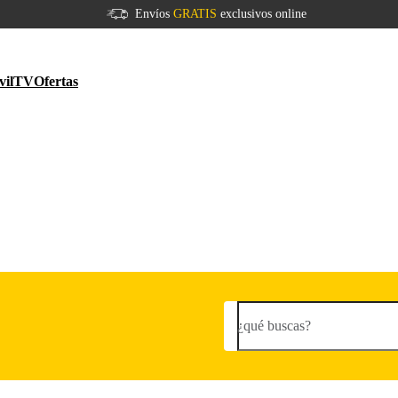
Envíos
GRATIS
exclusivos online
vil
TV
Ofertas
¿qué buscas?