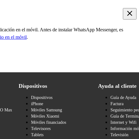
plicación en el móvil. Antes de instalar WhatsApp Messenger, es
rio en el móvil
.
Dispositivos
Ayuda al cliente
Dispositivos
Guía de Ayuda
iPhone
Factura
BO Max
Móviles Samsung
Seguimiento pe
Móviles Xiaomi
Guía de Termina
Móviles financiados
Internet y Wifi
Televisores
Información mó
Tablets
Televisión