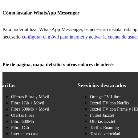
Cómo instalar WhatsApp Messenger
Para poder utilizar WhatsApp Messenger, es necesario instalar esta a
necesario
configurar el móvil para internet
y
activar la cuenta de usua
Pie de página, mapa del sitio y otros enlaces de interés
Tarifas
Servicios destacados
Ofertas Fibra y Móvil
Orange TV Libre
Fibra 1Gb + Móvil
Jazztel TV con Netflix
Fibra 600Mb + Móvil
Jazztel TV con Prime y H
Ofertas Fibra
Fútbol Jazztel
Fibra 600Mb
Ofertas Jazztel
Fibra 1Gb
Tarifas Roaming
Internet en casa
Test de velocidad