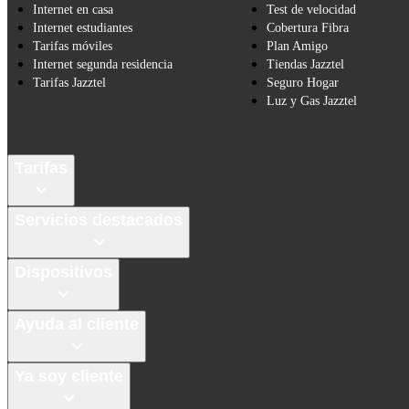
Internet en casa
Test de velocidad
Internet estudiantes
Cobertura Fibra
Tarifas móviles
Plan Amigo
Internet segunda residencia
Tiendas Jazztel
Tarifas Jazztel
Seguro Hogar
Luz y Gas Jazztel
Tarifas
Servicios destacados
Dispositivos
Ayuda al cliente
Ya soy cliente