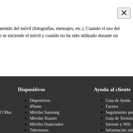
tenido del móvil (fotografías, mensajes, etc.). Cuando el uso del
ue se enciende el móvil y cuando no ha sido utilizado durante un
Dispositivos
Ayuda al cliente
Dispositivos
Guía de Ayuda
iPhone
Factura
BO Max
Móviles Samsung
Seguimiento pe
Móviles Xiaomi
Guía de Termina
Móviles financiados
Internet y Wifi
Televisores
Información mó