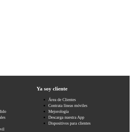
Ya soy cliente
Área de Clientes
Contrata líneas móviles
dido
Mejorología
les
Descarga nuestra App
Dispositivos para clientes
vil