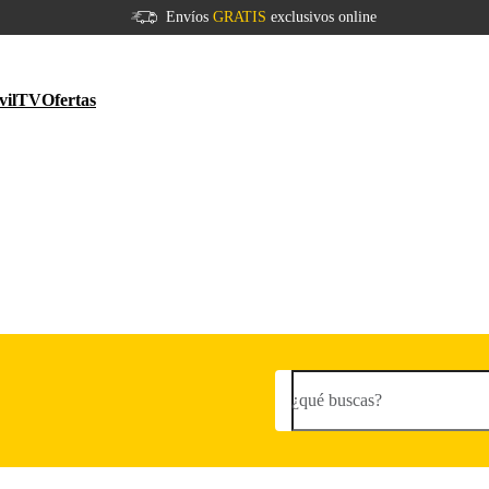
Envíos
GRATIS
exclusivos online
vil
TV
Ofertas
¿qué buscas?