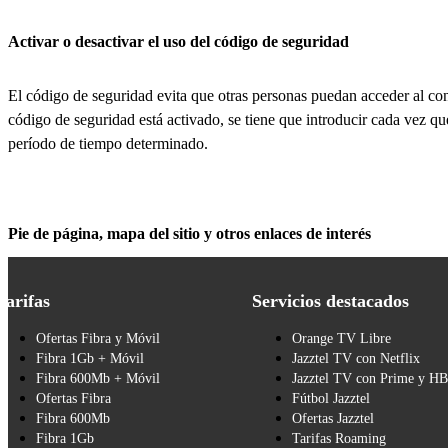
Activar o desactivar el uso del código de seguridad
El código de seguridad evita que otras personas puedan acceder al con
código de seguridad está activado, se tiene que introducir cada vez q
período de tiempo determinado.
Pie de página, mapa del sitio y otros enlaces de interés
Tarifas
Servicios destacados
Ofertas Fibra y Móvil
Orange TV Libre
Fibra 1Gb + Móvil
Jazztel TV con Netflix
Fibra 600Mb + Móvil
Jazztel TV con Prime y H
Ofertas Fibra
Fútbol Jazztel
Fibra 600Mb
Ofertas Jazztel
Fibra 1Gb
Tarifas Roaming