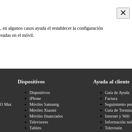
 en algunos casos ayuda el restablecer la configuración
readas en el móvil.
Dispositivos
Ayuda al cliente
Dispositivos
Guía de Ayuda
iPhone
Factura
BO Max
Móviles Samsung
Seguimiento pe
Móviles Xiaomi
Guía de Termina
Móviles financiados
Internet y Wifi
Televisores
Información mó
Tablets
Televisión