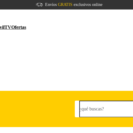
Envíos
GRATIS
exclusivos online
vil
TV
Ofertas
¿qué buscas?