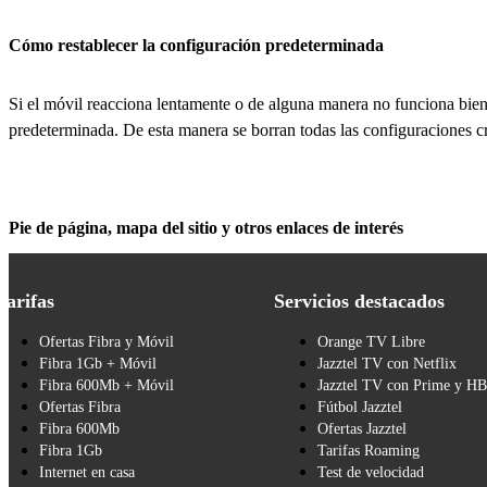
Cómo restablecer la configuración predeterminada
Si el móvil reacciona lentamente o de alguna manera no funciona bien,
predeterminada. De esta manera se borran todas las configuraciones c
Pie de página, mapa del sitio y otros enlaces de interés
Tarifas
Servicios destacados
Ofertas Fibra y Móvil
Orange TV Libre
Fibra 1Gb + Móvil
Jazztel TV con Netflix
Fibra 600Mb + Móvil
Jazztel TV con Prime y H
Ofertas Fibra
Fútbol Jazztel
Fibra 600Mb
Ofertas Jazztel
Fibra 1Gb
Tarifas Roaming
Internet en casa
Test de velocidad