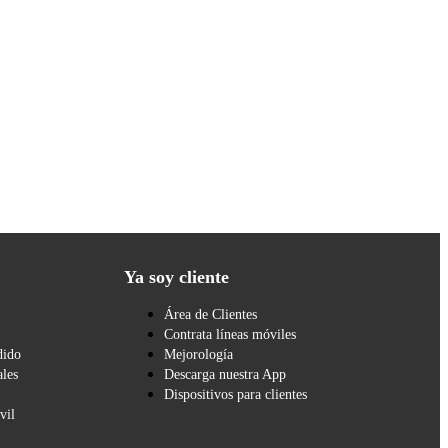
Ya soy cliente
Área de Clientes
Contrata líneas móviles
dido
Mejorología
les
Descarga nuestra App
Dispositivos para clientes
vil