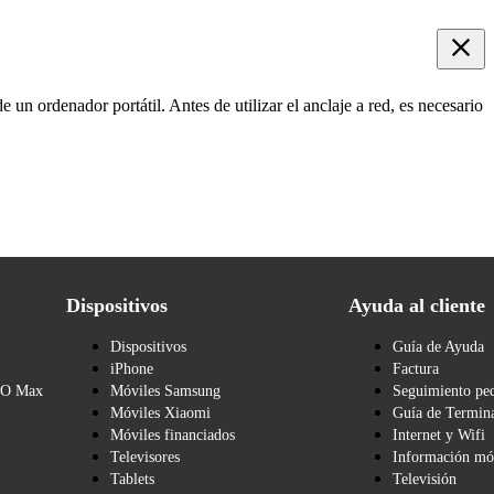
e un ordenador portátil. Antes de utilizar el anclaje a red, es necesario
Dispositivos
Ayuda al cliente
Dispositivos
Guía de Ayuda
iPhone
Factura
BO Max
Móviles Samsung
Seguimiento pe
Móviles Xiaomi
Guía de Termina
Móviles financiados
Internet y Wifi
Televisores
Información mó
Tablets
Televisión