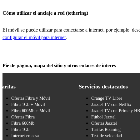
Cómo utilizar el anclaje a red (tethering)
El móvil se puede utilizar para conectarse a internet, por ejemplo, desd
configurar el móvil para internet
.
Pie de página, mapa del sitio y otros enlaces de interés
Tarifas
Servicios destacados
Ofertas Fibra y Móvil
Orange TV Libre
Fibra 1Gb + Móvil
Jazztel TV con Netflix
Fibra 600Mb + Móvil
Jazztel TV con Prime y H
Ofertas Fibra
Fútbol Jazztel
Fibra 600Mb
Ofertas Jazztel
Fibra 1Gb
Tarifas Roaming
Internet en casa
Test de velocidad