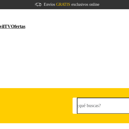
Envíos
GRATIS
exclusivos online
vil
TV
Ofertas
¿qué buscas?