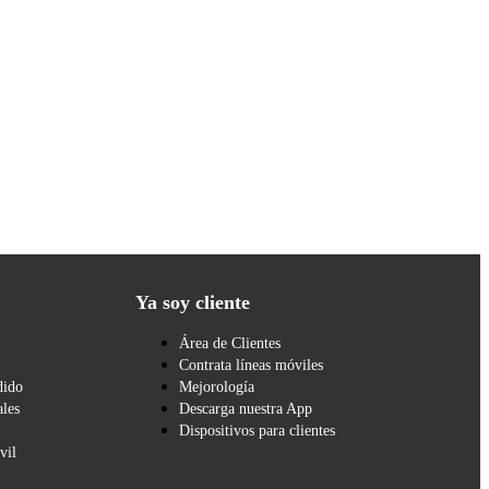
Ya soy cliente
Área de Clientes
Contrata líneas móviles
dido
Mejorología
les
Descarga nuestra App
Dispositivos para clientes
vil