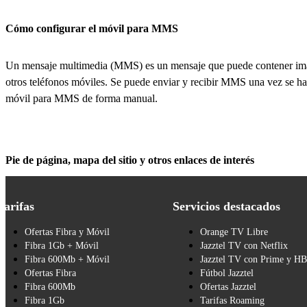
Cómo configurar el móvil para MMS
Un mensaje multimedia (MMS) es un mensaje que puede contener imá
otros teléfonos móviles. Se puede enviar y recibir MMS una vez se haya
móvil para MMS de forma manual.
Pie de página, mapa del sitio y otros enlaces de interés
Tarifas
Servicios destacados
Ofertas Fibra y Móvil
Orange TV Libre
Fibra 1Gb + Móvil
Jazztel TV con Netflix
Fibra 600Mb + Móvil
Jazztel TV con Prime y H
Ofertas Fibra
Fútbol Jazztel
Fibra 600Mb
Ofertas Jazztel
Fibra 1Gb
Tarifas Roaming