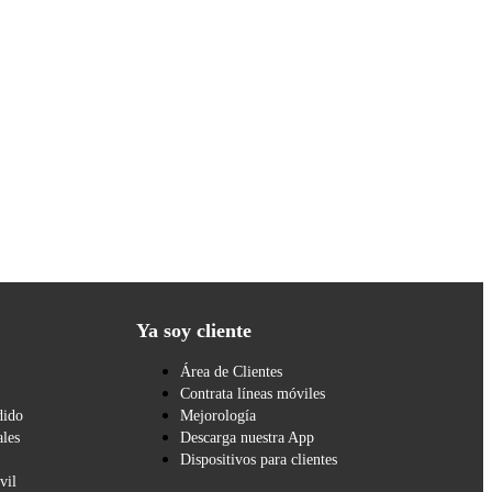
Ya soy cliente
Área de Clientes
Contrata líneas móviles
dido
Mejorología
les
Descarga nuestra App
Dispositivos para clientes
vil