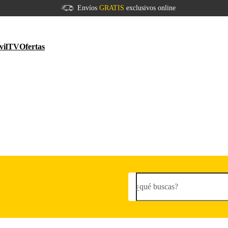
Envíos
GRATIS
exclusivos online
vil
TV
Ofertas
¿qué buscas?