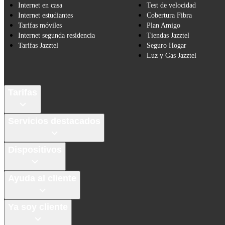
Internet en casa
Test de velocidad
Internet estudiantes
Cobertura Fibra
Tarifas móviles
Plan Amigo
Internet segunda residencia
Tiendas Jazztel
Tarifas Jazztel
Seguro Hogar
Luz y Gas Jazztel
Tarifas
Servicios destacados
Dispositivos
Ayuda al cliente
Ya soy cliente