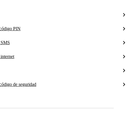
l código PIN
a SMS
internet
 código de seguridad