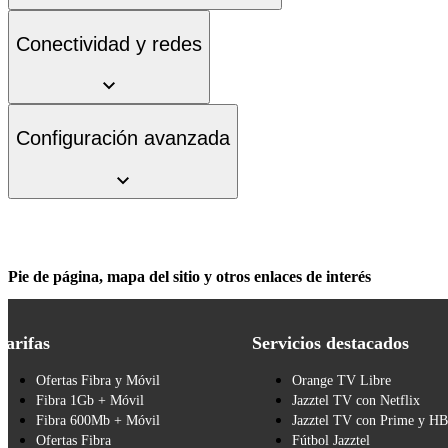
Conectividad y redes
Configuración avanzada
Pie de página, mapa del sitio y otros enlaces de interés
Tarifas
Servicios destacados
Ofertas Fibra y Móvil
Orange TV Libre
Fibra 1Gb + Móvil
Jazztel TV con Netflix
Fibra 600Mb + Móvil
Jazztel TV con Prime y H
Ofertas Fibra
Fútbol Jazztel