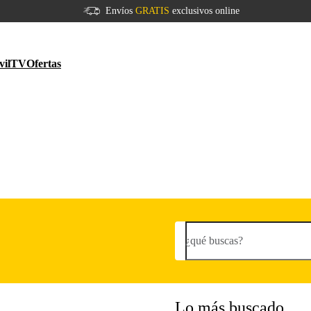
Envíos
GRATIS
exclusivos online
vil
TV
Ofertas
¿qué buscas?
Lo más buscado