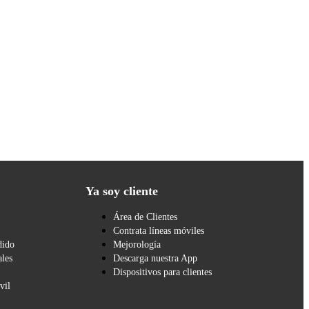
Ya soy cliente
Área de Clientes
Contrata líneas móviles
dido
Mejorología
les
Descarga nuestra App
Dispositivos para clientes
vil