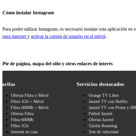
Cómo instalar Instagram
Para poder utilizar Instagram, es necesario instalar esta aplicación en 
para internet
y
activar la cuenta de usuario en el móvil
.
Pie de página, mapa del sitio y otros enlaces de interés
Tarifas
Servicios destacados
Ofertas Fibra y Móvil
Orange TV Libre
Fibra 1Gb + Móvil
Jazztel TV con Netflix
Fibra 600Mb + Móvil
Jazztel TV con Prime y H
Ofertas Fibra
Fútbol Jazztel
Fibra 600Mb
Ofertas Jazztel
Fibra 1Gb
Tarifas Roaming
Internet en casa
Test de velocidad