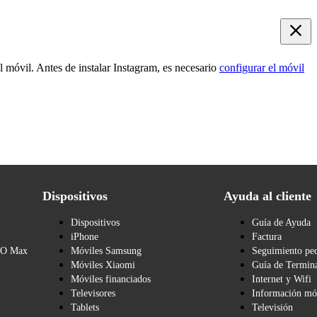
el móvil. Antes de instalar Instagram, es necesario
configurar el móvil
Dispositivos
Ayuda al cliente
Dispositivos
Guía de Ayuda
iPhone
Factura
BO Max
Móviles Samsung
Seguimiento pe
Móviles Xiaomi
Guía de Termina
Móviles financiados
Internet y Wifi
Televisores
Información mó
Tablets
Televisión