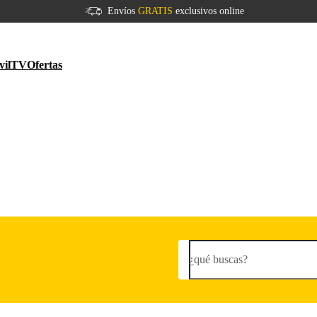
Envíos
GRATIS
exclusivos online
vil
TV
Ofertas
¿qué buscas?