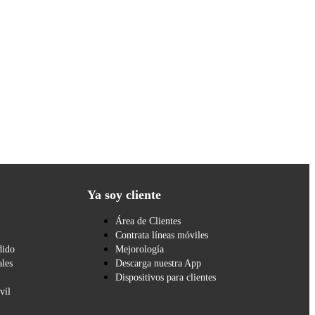
Ya soy cliente
Área de Clientes
Contrata líneas móviles
dido
Mejorología
les
Descarga nuestra App
Dispositivos para clientes
vil