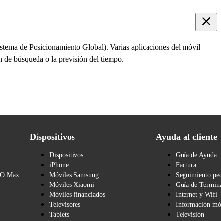
istema de Posicionamiento Global). Varias aplicaciones del móvil
ón de búsqueda o la previsión del tiempo.
Dispositivos
Ayuda al cliente
Dispositivos
Guía de Ayuda
iPhone
Factura
BO Max
Móviles Samsung
Seguimiento pe
Móviles Xiaomi
Guía de Termina
Móviles financiados
Internet y Wifi
Televisores
Información mó
Tablets
Televisión