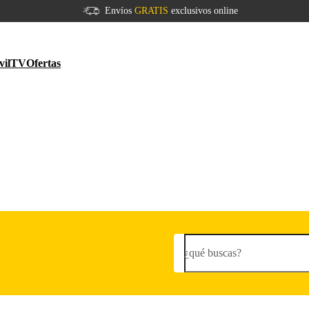
Envíos
GRATIS
exclusivos online
vil
TV
Ofertas
¿qué buscas?