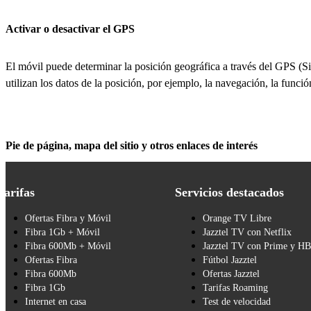
Activar o desactivar el GPS
El móvil puede determinar la posición geográfica a través del GPS (S
utilizan los datos de la posición, por ejemplo, la navegación, la funci
Pie de página, mapa del sitio y otros enlaces de interés
Tarifas
Servicios destacados
Ofertas Fibra y Móvil
Orange TV Libre
Fibra 1Gb + Móvil
Jazztel TV con Netflix
Fibra 600Mb + Móvil
Jazztel TV con Prime y H
Ofertas Fibra
Fútbol Jazztel
Fibra 600Mb
Ofertas Jazztel
Fibra 1Gb
Tarifas Roaming
Internet en casa
Test de velocidad