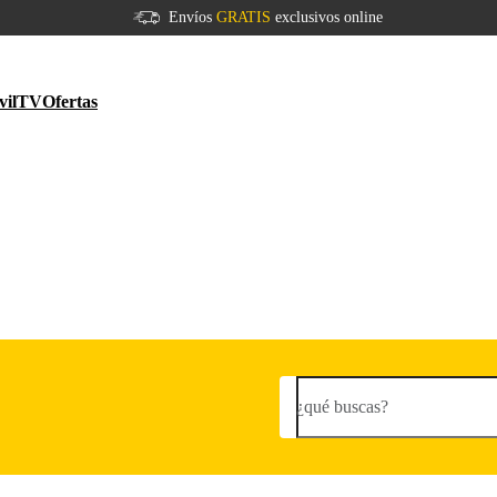
Envíos
GRATIS
exclusivos online
vil
TV
Ofertas
¿qué buscas?