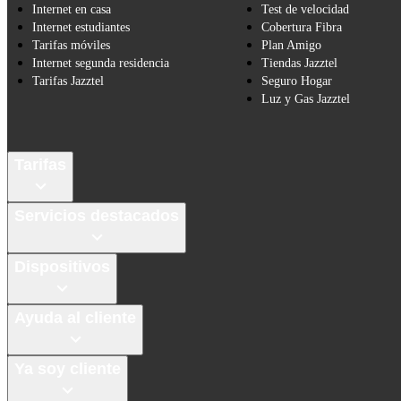
Internet en casa
Test de velocidad
Internet estudiantes
Cobertura Fibra
Tarifas móviles
Plan Amigo
Internet segunda residencia
Tiendas Jazztel
Tarifas Jazztel
Seguro Hogar
Luz y Gas Jazztel
Tarifas
Servicios destacados
Dispositivos
Ayuda al cliente
Ya soy cliente