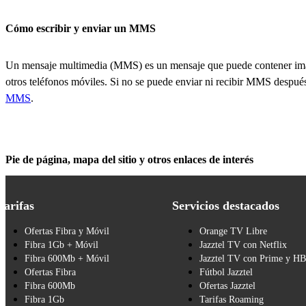
Cómo escribir y enviar un MMS
Un mensaje multimedia (MMS) es un mensaje que puede contener imá
otros teléfonos móviles. Si no se puede enviar ni recibir MMS después 
MMS
.
Pie de página, mapa del sitio y otros enlaces de interés
Tarifas
Servicios destacados
Ofertas Fibra y Móvil
Orange TV Libre
Fibra 1Gb + Móvil
Jazztel TV con Netflix
Fibra 600Mb + Móvil
Jazztel TV con Prime y H
Ofertas Fibra
Fútbol Jazztel
Fibra 600Mb
Ofertas Jazztel
Fibra 1Gb
Tarifas Roaming