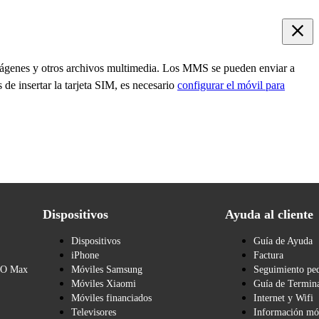
genes y otros archivos multimedia. Los MMS se pueden enviar a
de insertar la tarjeta SIM, es necesario
configurar el móvil para
Dispositivos
Ayuda al cliente
Dispositivos
Guía de Ayuda
iPhone
Factura
BO Max
Móviles Samsung
Seguimiento pe
Móviles Xiaomi
Guía de Termina
Móviles financiados
Internet y Wifi
Televisores
Información mó