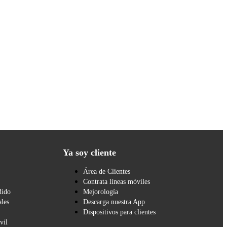
Ya soy cliente
Área de Clientes
Contrata líneas móviles
dido
Mejorología
les
Descarga nuestra App
Dispositivos para clientes
vil