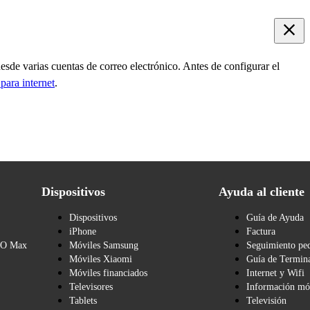
desde varias cuentas de correo electrónico. Antes de configurar el
para internet
.
Dispositivos
Ayuda al cliente
Dispositivos
Guía de Ayuda
iPhone
Factura
BO Max
Móviles Samsung
Seguimiento pe
Móviles Xiaomi
Guía de Termina
Móviles financiados
Internet y Wifi
Televisores
Información mó
Tablets
Televisión