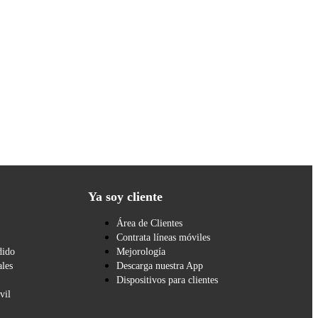
Ya soy cliente
Área de Clientes
Contrata líneas móviles
dido
Mejorología
les
Descarga nuestra App
Dispositivos para clientes
vil