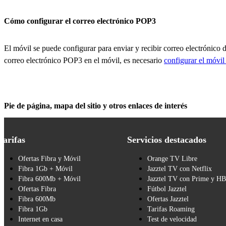
Cómo configurar el correo electrónico POP3
El móvil se puede configurar para enviar y recibir correo electrónico 
correo electrónico POP3 en el móvil, es necesario
configurar el móvil 
Pie de página, mapa del sitio y otros enlaces de interés
Tarifas
Servicios destacados
Ofertas Fibra y Móvil
Orange TV Libre
Fibra 1Gb + Móvil
Jazztel TV con Netflix
Fibra 600Mb + Móvil
Jazztel TV con Prime y H
Ofertas Fibra
Fútbol Jazztel
Fibra 600Mb
Ofertas Jazztel
Fibra 1Gb
Tarifas Roaming
Internet en casa
Test de velocidad