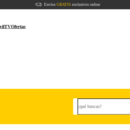
Envíos
GRATIS
exclusivos online
vil
TV
Ofertas
¿qué buscas?